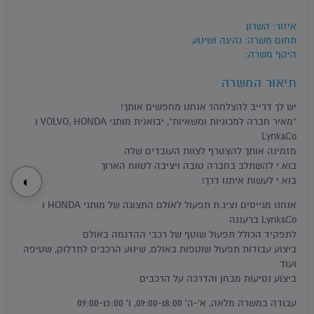
איזור: השרון
תחום משרה: נהיגה ושינוע
היקף משרה:
תיאור המשרה
יש לך דרייב להצלחה? אנחנו מחפשים אותך!
"מאיר חברה למכוניות ומשאיות", יבואנית מותגי VOLVO, HONDA ו
Lynk&Co
מזמינה אותך להצטרף לצוות העובדים שלה
בוא.י להשתלב בחברה טובה ויציבה לטווח הארוך
◐
בוא.י לעשות איתנו דרך!
אנחנו מגייסים נציג.ת תפעול לאולם התצוגה של מותגי HONDA ו
Lynk&Co ברעננה
לתפקיד הכולל תפעול שוטף של רכבי ההדגמה באולם
ביצוע עבודות תפעול שוטפות באולם, שינוע הרכבים לתדלוק, שטיפה
ועוד
ביצוע נסיעות מבחן והדרכה על הרכבים
עבודה במשרה מלאה, א'-ה' 09:00-18:00, ו' 09:00-13:00