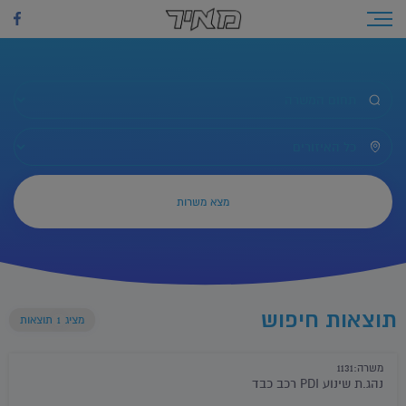
לג
תוכן
Toggle navigation
כל המשרות
כל האיזורים
תוצאות חיפוש
מציג
1
תוצאות
משרה:1131
נהג.ת שינוע PDI רכב כבד