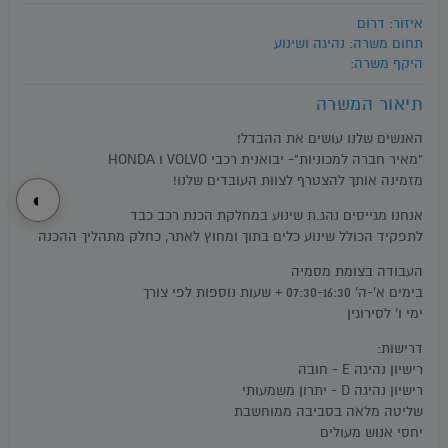
איזור: דרום
תחום משרה: נהיגה ושינוע
היקף משרה:
תיאור המשרה
האנשים שלנו עושים את ההבדל!
"מאיר חברה למכוניות"- יבואנית רכבי VOLVO ו HONDA
מזמינה אותך להצטרף לצוות העובדים שלנו!
◐
אנחנו מגייסים נהג.ת שינוע במחלקת הכנת רכב כבד
לתפקיד הכולל שינוע כלים בתוך ומחוץ לאתר, כחלק מתהליך ההכנה
העבודה בצומת מסמיה
בימים א'-ה' 07:30-16:30 + שעות נוספות לפי צורך
ימי ו' לסירוגין
דרישות:
רישיון נהיגה E - חובה
רישיון נהיגה D - יתרון משמעותי
שליטה מלאה בסביבה ממוחשבת
יחסי אנוש מעולים