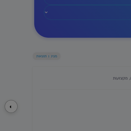
מציג
1
תוצאות
, מקצועות
◐