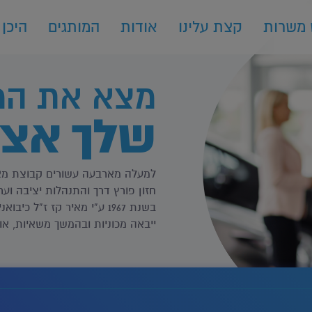
 משרות
קצת עלינו
אודות
המותגים
היכן 
מצא את המ
שלך אצל
למעלה מארבעה עשורים קבוצת מאי
חזון פורץ דרך והתנהלות יציבה וע
בשנת 1967 ע”י מאיר קז ז”ל
ייבאה מכוניות ובהמשך משאיות, אוטו